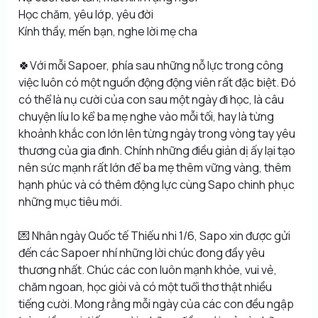
Học chăm, yêu lớp, yêu đời
Kính thầy, mến bạn, nghe lời mẹ cha
🍀Với mỗi Sapoer, phía sau những nỗ lực trong công
việc luôn có một nguồn động động viên rất đặc biệt. Đó
có thể là nụ cười của con sau một ngày đi học, là câu
chuyện líu lo kể ba mẹ nghe vào mỗi tối, hay là từng
khoảnh khắc con lớn lên từng ngày trong vòng tay yêu
thương của gia đình. Chính những điều giản dị ấy lại tạo
nên sức mạnh rất lớn để ba mẹ thêm vững vàng, thêm
hạnh phúc và có thêm động lực cùng Sapo chinh phục
những mục tiêu mới.
💌 Nhân ngày Quốc tế Thiếu nhi 1/6, Sapo xin được gửi
đến các Sapoer nhí những lời chúc đong đầy yêu
thương nhất. Chúc các con luôn mạnh khỏe, vui vẻ,
chăm ngoan, học giỏi và có một tuổi thơ thật nhiều
tiếng cười. Mong rằng mỗi ngày của các con đều ngập