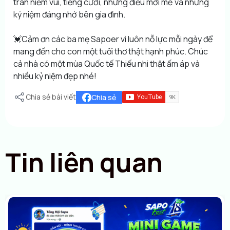
tràn niềm vui, tiếng cười, những điều mới mẻ và những
kỷ niệm đáng nhớ bên gia đình.
💓Cảm ơn các ba mẹ Sapoer vì luôn nỗ lực mỗi ngày để
mang đến cho con một tuổi thơ thật hạnh phúc. Chúc
cả nhà có một mùa Quốc tế Thiếu nhi thật ấm áp và
nhiều kỷ niệm đẹp nhé!
Chia sẻ bài viết
Chia sẻ
Tin liên quan