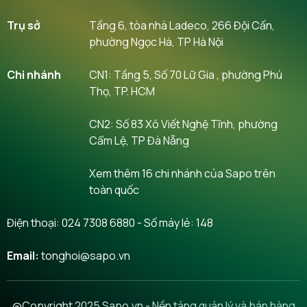
Trụ sở
Tầng 6, tòa nhà Ladeco, 266 Đội Cấn,
phường Ngọc Hà, TP Hà Nội
Chi nhánh
CN1: Tầng 5, Số 70 Lữ Gia , phường Phú
Thọ, TP. HCM
CN2: Số 83 Xô Viết Nghệ Tĩnh, phường
Cẩm Lệ, TP Đà Nẵng
Xem thêm 16 chi nhánh của Sapo trên
toàn quốc
Điện thoại:
024 7308 6880
- Số máy lẻ: 148
Email:
tonghoi@sapo.vn
@Copyright 2025 Sapo.vn - Nền tảng quản lý và bán hàng