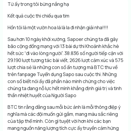
Từ ấy trong tôi bừng nắng hạ
Kết quả cuộc thi chiếu qua tim
Hồn tôi là một vườn hoa lá là la đi nhận giải nha!!!!
Sau hơn 10 ngày khởi xướng, Sapoer chúng ta đã gây
bão cộng đồng mạng với 13 bài dự thi Khoảnh khắc hè
hết sức “đi vào lòng người”. 38.836 số người tiếp cận với
29.190 lượt tương tác bài viết, 2626 lượt cảm xúc và 575
lượt chia sẻ là những con số ấn tượng mà BTC thu về
trên fanpage Tuyển dụng Sapo sau cuộc thi. Những
con số biết nói ấy đã phần nào minh chứng cho việc
chúng ta đang nỗ lực hết mình khẳng định giá trị và tinh
thần nhiệt huyết của Người Sapo
BTC tin rằng đằng sau mỗi bức ảnh là mỗi thông điệp ý
nghĩa mà các đội muốn gửi gắm, mang màu sắc riêng
của tập thể mình. Còn gì tuyệt vời hơn khi các bạn
mang nguồn năng lượng tích cực ấy truyền cảm hứng