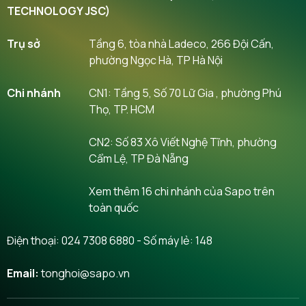
TECHNOLOGY JSC)
Trụ sở
Tầng 6, tòa nhà Ladeco, 266 Đội Cấn,
phường Ngọc Hà, TP Hà Nội
Chi nhánh
CN1: Tầng 5, Số 70 Lữ Gia , phường Phú
Thọ, TP. HCM
CN2: Số 83 Xô Viết Nghệ Tĩnh, phường
Cẩm Lệ, TP Đà Nẵng
Xem thêm 16 chi nhánh của Sapo trên
toàn quốc
Điện thoại:
024 7308 6880
- Số máy lẻ: 148
Email:
tonghoi@sapo.vn