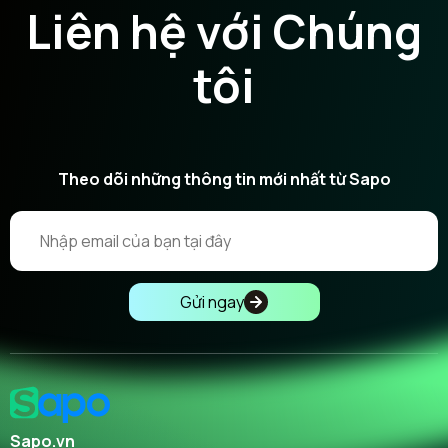
Liên hệ với Chúng
tôi
Theo dõi những thông tin mới nhất từ Sapo
Gửi ngay
Sapo.vn