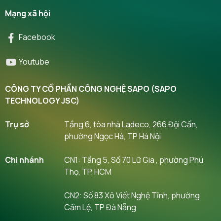
Mạng xã hội
Facebook
Youtube
CÔNG TY CỔ PHẦN CÔNG NGHỆ SAPO (SAPO
TECHNOLOGY JSC)
Trụ sở
Tầng 6, tòa nhà Ladeco, 266 Đội Cấn,
phường Ngọc Hà, TP Hà Nội
Chi nhánh
CN1: Tầng 5, Số 70 Lữ Gia , phường Phú
Thọ, TP. HCM
CN2: Số 83 Xô Viết Nghệ Tĩnh, phường
Cẩm Lệ, TP Đà Nẵng