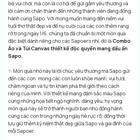
bé vui chơi, mà còn là cơ hội để gửi gắm yêu thương và
lời cảm ơn chân thành đến những thành viên đang đồng
hành cùng Sapo. Với mong muốn mang đến niềm vui
tuổi thơ thật đẹp và để nụ cười của các con thêm rạng
rỡ trong ngày 1/6, chúng ta đã chuẩn bị một món quà
đặc biệt dành riêng cho các Sapoers nhí, đó là
Combo
Áo và Túi Canvas thiết kế độc quyền mang dấu ấn
Sapo.
✨ Món quà nhỏ này là lời chúc yêu thương mà Sapo gửi
đến các con: mong các con luôn khỏe mạnh, vui tươi,
chăm ngoan và tự tin khám phá thế giới theo cách
riêng của mình. Với thiết kế mang đậm sắc màu Sapo
cùng những họa tiết ngộ nghĩnh, đáng yêu, hy vọng
món quà này sẽ trở thành người bạn nhỏ đồng hành
cùng các con trong những ngày hè rực rỡ, đồng thời
lưu giữ thêm kỷ niệm thật đẹp giữa Sapo và gia đình của
mỗi Sapoer.