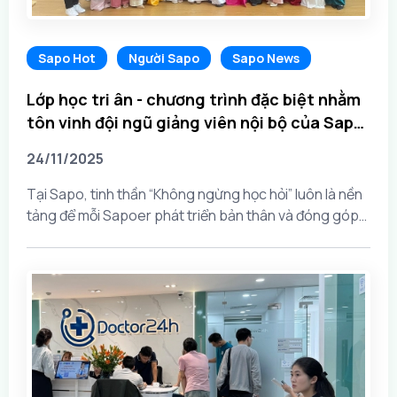
Sapo Hot
Người Sapo
Sapo News
Lớp học tri ân - chương trình đặc biệt nhằm
tôn vinh đội ngũ giảng viên nội bộ của Sapo
nhân ngày Nhà giáo Việt Nam 20-11
24/11/2025
Tại Sapo, tinh thần “Không ngừng học hỏi” luôn là nền
tảng để mỗi Sapoer phát triển bản thân và đóng góp
vào sự thành công chung của cả tập thể. Tinh thần
này không chỉ dừng lại ở cá...