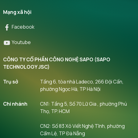
Mạng xã hội
Facebook
Youtube
CÔNG TY CỔ PHẦN CÔNG NGHỆ SAPO (SAPO
TECHNOLOGY JSC)
Trụ sở
Tầng 6, tòa nhà Ladeco, 266 Đội Cấn,
phường Ngọc Hà, TP Hà Nội
Chi nhánh
CN1: Tầng 5, Số 70 Lữ Gia , phường Phú
Thọ, TP. HCM
CN2: Số 83 Xô Viết Nghệ Tĩnh, phường
Cẩm Lệ, TP Đà Nẵng