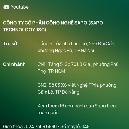
Youtube
CÔNG TY CỔ PHẦN CÔNG NGHỆ SAPO (SAPO
TECHNOLOGY JSC)
Trụ sở
Tầng 6, tòa nhà Ladeco, 266 Đội Cấn,
phường Ngọc Hà, TP Hà Nội
Chi nhánh
CN1: Tầng 5, Số 70 Lữ Gia , phường Phú
Thọ, TP. HCM
CN2: Số 83 Xô Viết Nghệ Tĩnh, phường
Cẩm Lệ, TP Đà Nẵng
Xem thêm 16 chi nhánh của Sapo trên
toàn quốc
Điện thoại:
024 7308 6880
- Số máy lẻ: 148