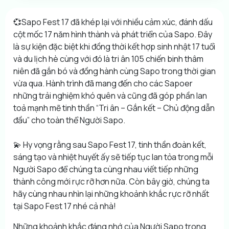
💞Sapo Fest 17 đã khép lại với nhiều cảm xúc, đánh dấu
cột mốc 17 năm hình thành và phát triển của Sapo. Đây
là sự kiện đặc biệt khi đồng thời kết hợp sinh nhật 17 tuổi
và du lịch hè cùng với đó là tri ân 105 chiến binh thâm
niên đã gắn bó và đồng hành cùng Sapo trong thời gian
vừa qua. Hành trình đã mang đến cho các Sapoer
những trải nghiệm khó quên và cũng đã góp phần lan
toả mạnh mẽ tinh thần “Tri ân – Gắn kết – Chủ động dẫn
đầu” cho toàn thể Người Sapo.
💫 Hy vọng rằng sau Sapo Fest 17, tinh thần đoàn kết,
sáng tạo và nhiệt huyết ấy sẽ tiếp tục lan tỏa trong mỗi
Người Sapo để chúng ta cùng nhau viết tiếp những
thành công mới rực rỡ hơn nữa. Còn bây giờ, chúng ta
hãy cùng nhau nhìn lại những khoảnh khắc rực rỡ nhất
tại Sapo Fest 17 nhé cả nhà!
Những khoảnh khắc đáng nhớ của Người Sapo trong