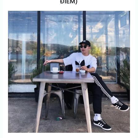
ĐIỂM)