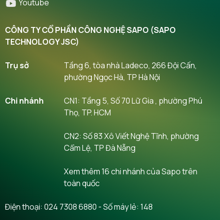
Youtube
CÔNG TY CỔ PHẦN CÔNG NGHỆ SAPO (SAPO
TECHNOLOGY JSC)
Trụ sở
Tầng 6, tòa nhà Ladeco, 266 Đội Cấn,
phường Ngọc Hà, TP Hà Nội
Chi nhánh
CN1: Tầng 5, Số 70 Lữ Gia , phường Phú
Thọ, TP. HCM
CN2: Số 83 Xô Viết Nghệ Tĩnh, phường
Cẩm Lệ, TP Đà Nẵng
Xem thêm 16 chi nhánh của Sapo trên
toàn quốc
Điện thoại:
024 7308 6880
- Số máy lẻ: 148