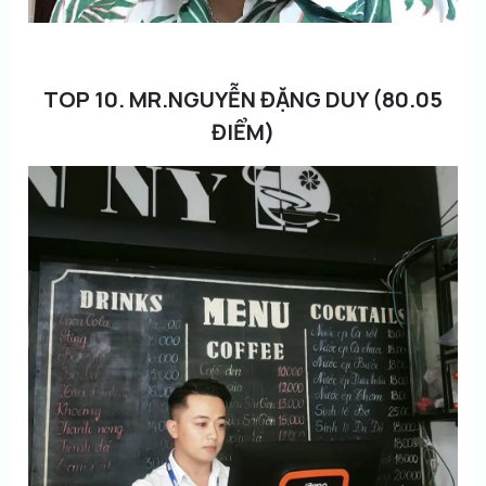
TOP 10. MR.NGUYỄN ĐẶNG DUY (80.05
ĐIỂM)