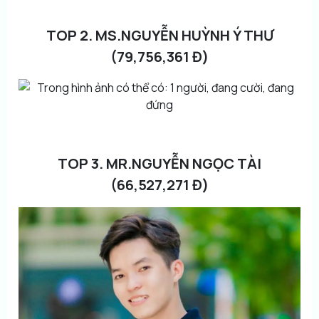
TOP 2. MS.NGUYỄN HUỲNH Ý THƯ
(79,756,361 Đ)
TOP 3. MR.NGUYỄN NGỌC TÀI
(66,527,271 Đ)