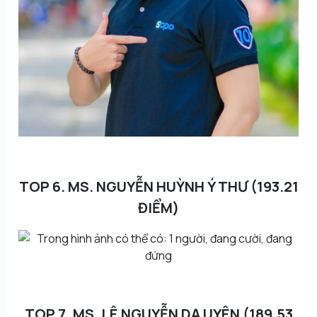
TOP 6. MS. NGUYỄN HUỲNH Ý THƯ (193.21
ĐIỂM)
TOP 7. MS. LÊ NGUYỄN DẠ UYÊN (189.53