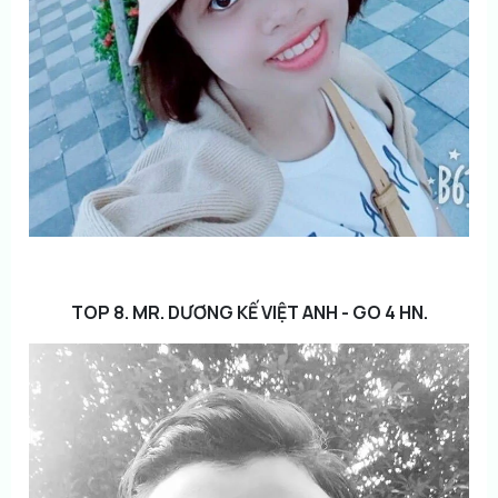
TOP 8. MR. DƯƠNG KẾ VIỆT ANH - GO 4 HN.