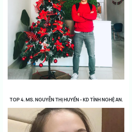
TOP 4. MS. NGUYỄN THỊ HUYỀN - KD TỈNH NGHỆ AN.