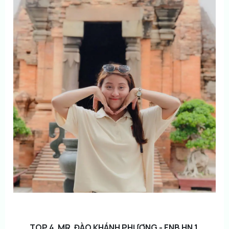
TOP 4. MR. ĐÀO KHÁNH PHƯƠNG - FNB HN 1.