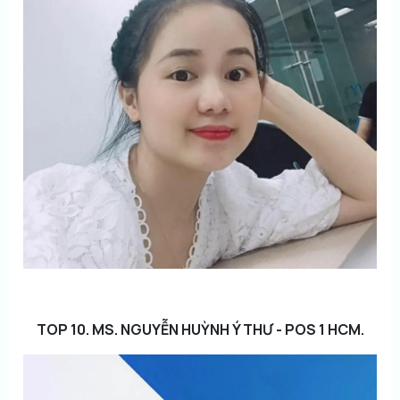
TOP 10. MS. NGUYỄN HUỲNH Ý THƯ - POS 1 HCM.