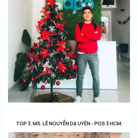
TOP 3. MS. LÊ NGUYỄN DẠ UYÊN - POS 3 HCM.