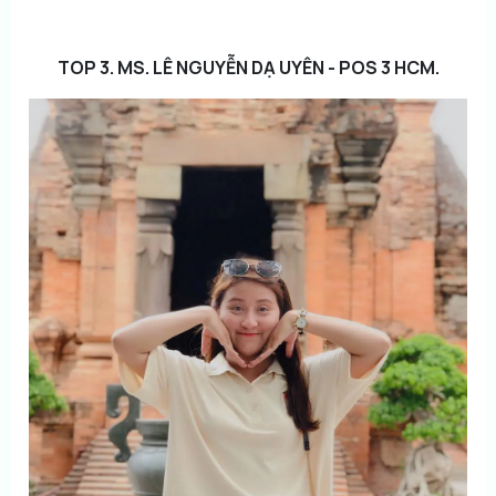
TOP 3. MS. LÊ NGUYỄN DẠ UYÊN - POS 3 HCM.