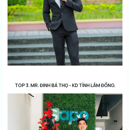
TOP 3. MR. ĐINH BÁ THỌ - KD TỈNH LÂM ĐỒNG.