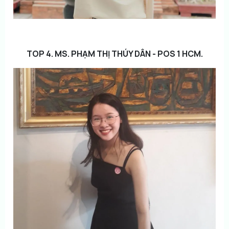
TOP 4. MS. PHẠM THỊ THÚY DÂN - POS 1 HCM.