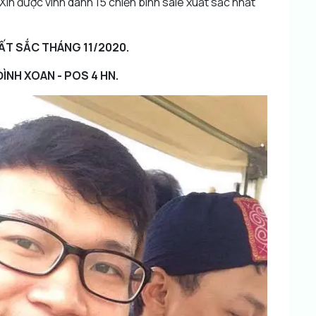
Xin được vinh danh 15 chiến binh sale xuất sắc nhất
ẤT SẮC THÁNG 11/2020.
ĐÌNH XOAN - POS 4 HN.