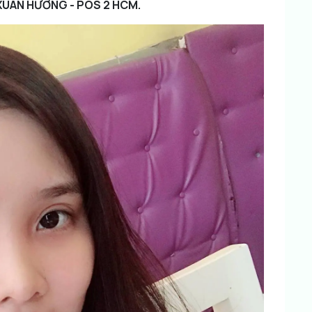
̣ XUÂN HƯƠNG - POS 2 HCM.