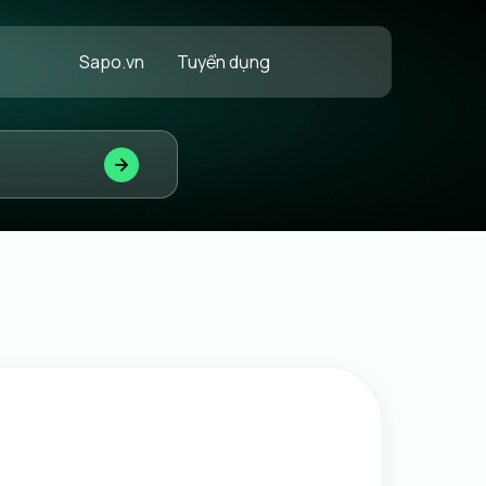
Sapo.vn
Tuyển dụng
Về chúng tôi