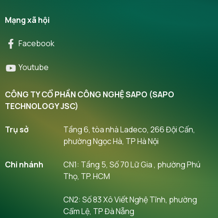
Mạng xã hội
Facebook
Youtube
CÔNG TY CỔ PHẦN CÔNG NGHỆ SAPO (SAPO
TECHNOLOGY JSC)
Trụ sở
Tầng 6, tòa nhà Ladeco, 266 Đội Cấn,
phường Ngọc Hà, TP Hà Nội
Chi nhánh
CN1: Tầng 5, Số 70 Lữ Gia , phường Phú
Thọ, TP. HCM
CN2: Số 83 Xô Viết Nghệ Tĩnh, phường
Cẩm Lệ, TP Đà Nẵng