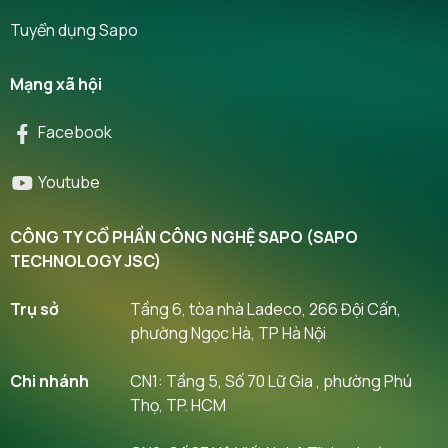
Tuyển dụng Sapo
Mạng xã hội
Facebook
Youtube
CÔNG TY CỔ PHẦN CÔNG NGHỆ SAPO (SAPO
TECHNOLOGY JSC)
Trụ sở
Tầng 6, tòa nhà Ladeco, 266 Đội Cấn,
phường Ngọc Hà, TP Hà Nội
Chi nhánh
CN1: Tầng 5, Số 70 Lữ Gia , phường Phú
Thọ, TP. HCM