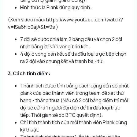
Hình thức là Plank đúng quy định.
(Xem video mẫu:
https://www.youtube.com/watch?
v=lSa6hIo0ajA&t=9s
)
7 đội sẽ được chia làm 2 bảng đấu và chọn 2 đội
nhất bảng để vào vòng bán kết.
4 đội ở vòng bán kết sẽ thi đấu loại trực tiếp chọn
ra 2 đội vào chung kết và tranh ba - tư.
3. Cách tính điểm:
Thành tích được tính bằng cách cộng dồn số phút
plank của các thành viên trong team để xét thứ
hạng - thắng thua (Nếu có 2 đội bằng điểm thì mỗi
đội sẽ cử ra 1 người đại diện để thi đấu loại trực
tiếp. Thời gian sẽ do BTC quyết định).
Chỉ tính thành tích của mỗi thành viên Plank đúng
kỹ thuật.
Thành tích chỉ tính trong 1 lần thực hiện và liên