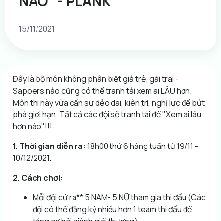
NÀO" - PLANK
15/11/2021
Đây là bộ môn không phân biệt già trẻ, gái trai -
Sapoers nào cũng có thể tranh tài xem ai LÂU hơn.
Môn thi này vừa cần sự dẻo dai, kiên trì, nghị lực để bứt
phá giới hạn. Tất cả các đội sẽ tranh tài để "Xem ai lâu
hơn nào"!!!
1. Thời gian diễn ra:
18h00 thứ 6 hàng tuần từ 19/11 -
10/12/2021.
2. Cách chơi:
Mỗi đội cử ra** 5 NAM- 5 NỮ
tham gia thi đấu
(Các
đội có thể đăng ký nhiều hơn 1 team thi đấu để
tăng cơ hội giành giải thưởng).