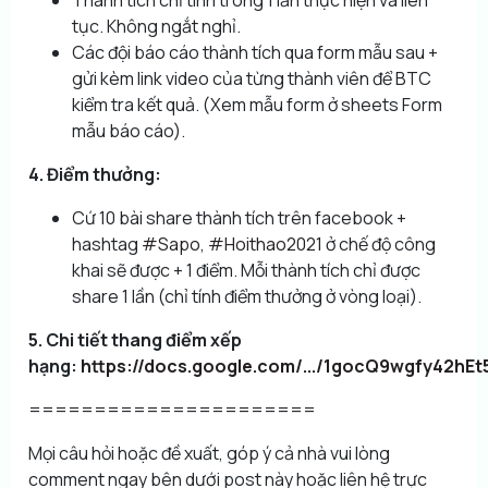
tục. Không ngắt nghỉ.
Các đội báo cáo thành tích qua form mẫu sau +
gửi kèm link video của từng thành viên để BTC
kiểm tra kết quả. (Xem mẫu form ở sheets Form
mẫu báo cáo).
4. Điểm thưởng:
Cứ 10 bài share thành tích trên facebook +
hashtag
#Sapo
,
#Hoithao2021
ở chế độ công
khai sẽ được + 1 điểm. Mỗi thành tích chỉ được
share 1 lần (chỉ tính điểm thưởng ở vòng loại).
5. Chi tiết thang điểm xếp
hạng:
https://docs.google.com/.../1gocQ9wgfy42hEt5
======================
Mọi câu hỏi hoặc đề xuất, góp ý cả nhà vui lòng
comment ngay bên dưới post này hoặc liên hệ trực