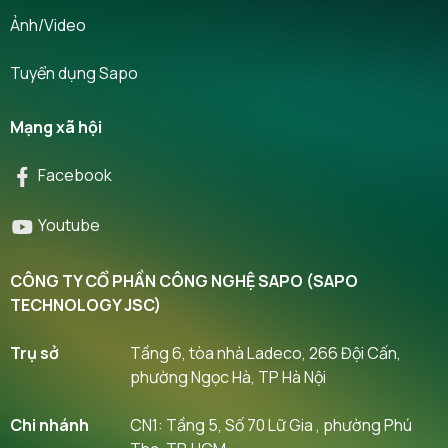
Ảnh/Video
Tuyển dụng Sapo
Mạng xã hội
Facebook
Youtube
CÔNG TY CỔ PHẦN CÔNG NGHỆ SAPO (SAPO
TECHNOLOGY JSC)
Trụ sở
Tầng 6, tòa nhà Ladeco, 266 Đội Cấn,
phường Ngọc Hà, TP Hà Nội
Chi nhánh
CN1: Tầng 5, Số 70 Lữ Gia , phường Phú