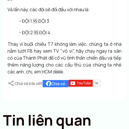
Và lần này, các đội sẽ đối đầu với nhau là:
- ĐỘI 1 🆚 ĐỘI 3
- ĐỘI 2 🆚 ĐỘI 4
Thay vì buổi chiều T7 không làm việc, chúng ta ở nhà
nằm lướt FB hay xem TV "vô vị", hãy chạy ngay ra sân
cỏ của Thành Phát để cổ vũ tinh thần chiến đấu và tiếp
thêm năng lượng cho các cầu thủ của chúng ta nhé
các anh, chị, em HCM ơiiiiiiiii.
Chia sẻ bài viết
Chia sẻ
Tin liên quan