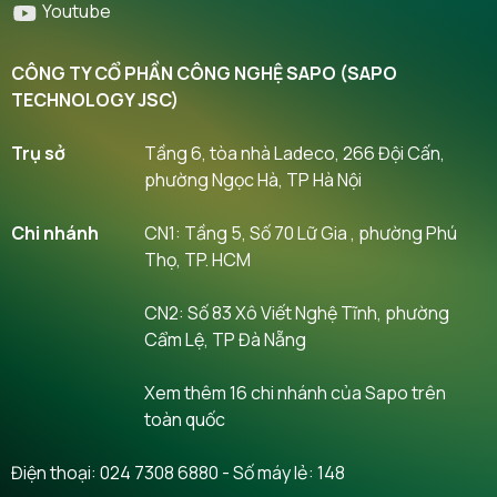
Youtube
CÔNG TY CỔ PHẦN CÔNG NGHỆ SAPO (SAPO
TECHNOLOGY JSC)
Trụ sở
Tầng 6, tòa nhà Ladeco, 266 Đội Cấn,
phường Ngọc Hà, TP Hà Nội
Chi nhánh
CN1: Tầng 5, Số 70 Lữ Gia , phường Phú
Thọ, TP. HCM
CN2: Số 83 Xô Viết Nghệ Tĩnh, phường
Cẩm Lệ, TP Đà Nẵng
Xem thêm 16 chi nhánh của Sapo trên
toàn quốc
Điện thoại:
024 7308 6880
- Số máy lẻ: 148