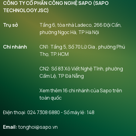
CÔNG TY CỔ PHẦN CÔNG NGHỆ SAPO (SAPO
TECHNOLOGY JSC)
Trụ sở
Tầng 6, tòa nhà Ladeco, 266 Đội Cấn,
phường Ngọc Hà, TP Hà Nội
Chi nhánh
CN1: Tầng 5, Số 70 Lữ Gia , phường Phú
Thọ, TP. HCM
CN2: Số 83 Xô Viết Nghệ Tĩnh, phường
Cẩm Lệ, TP Đà Nẵng
Xem thêm 16 chi nhánh của Sapo trên
toàn quốc
Điện thoại:
024 7308 6880
- Số máy lẻ: 148
Email:
tonghoi@sapo.vn