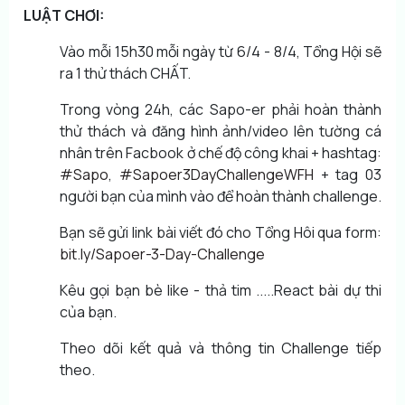
LUẬT CHƠI:
Vào mỗi 15h30 mỗi ngày từ 6/4 - 8/4, Tổng Hội sẽ
ra 1 thử thách CHẤT.
Trong vòng 24h, các Sapo-er phải hoàn thành
thử thách và đăng hình ảnh/video lên tường cá
nhân trên Facbook ở chế độ công khai + hashtag:
#Sapo
,
#Sapoer3DayChallengeWFH
+ tag 03
người bạn của mình vào để hoàn thành challenge.
Bạn sẽ gửi link bài viết đó cho Tổng Hôi qua form:
bit.ly/Sapoer-3-Day-Challenge
Kêu gọi bạn bè like - thả tim .....React bài dự thi
của bạn.
Theo dõi kết quả và thông tin Challenge tiếp
theo.