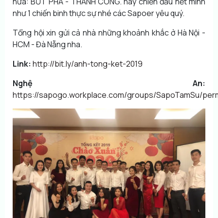
nữa: BỨT PHÁ - THÀNH CÔNG. hãy chiến đấu hết mình
như 1 chiến binh thực sự nhé các Sapoer yêu quý.
Tổng hội xin gửi cả nhà những khoảnh khắc ở Hà Nội -
HCM - Đà Nẵng nha.
Link:
http://bit.ly/anh-tong-ket-2019
Nghệ An:
https://sapogo.workplace.com/groups/SapoTamSu/per