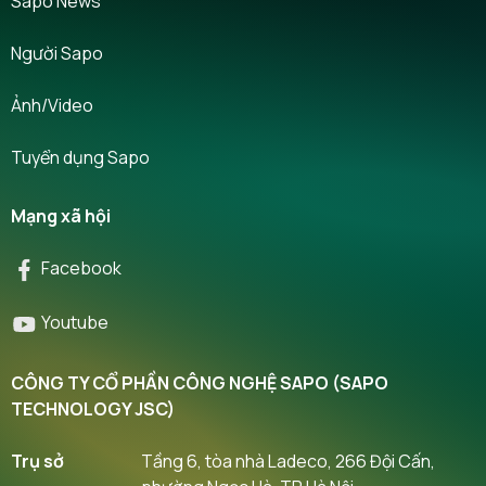
Sapo News
Người Sapo
Ảnh/Video
Tuyển dụng Sapo
Mạng xã hội
Facebook
Youtube
CÔNG TY CỔ PHẦN CÔNG NGHỆ SAPO (SAPO
TECHNOLOGY JSC)
Trụ sở
Tầng 6, tòa nhà Ladeco, 266 Đội Cấn,