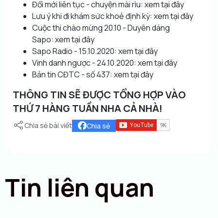
Đổi mới liên tục - chuyện mài rìu:
xem tại đây
Lưu ý khi đi khám sức khoẻ định kỳ:
xem tại đây
Cuộc thi chào mừng 20.10 - Duyên dáng
Sapo:
xem tại đây
Sapo Radio - 15.10.2020:
xem tại đây
Vinh danh ngược - 24.10.2020:
xem tại đây
Bản tin CĐTC - số 437:
xem tại đây
THÔNG TIN SẼ ĐƯỢC TỔNG HỢP VÀO
THỨ 7 HÀNG TUẦN NHA CẢ NHÀ!
Chia sẻ bài viết
Chia sẻ
Tin liên quan