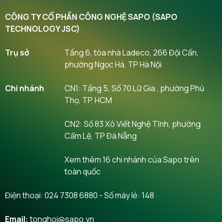
CÔNG TY CỔ PHẦN CÔNG NGHỆ SAPO (SAPO
TECHNOLOGY JSC)
Trụ sở
Tầng 6, tòa nhà Ladeco, 266 Đội Cấn,
phường Ngọc Hà, TP Hà Nội
Chi nhánh
CN1: Tầng 5, Số 70 Lữ Gia , phường Phú
Thọ, TP. HCM
CN2: Số 83 Xô Viết Nghệ Tĩnh, phường
Cẩm Lệ, TP Đà Nẵng
Xem thêm 16 chi nhánh của Sapo trên
toàn quốc
Điện thoại:
024 7308 6880
- Số máy lẻ: 148
Email:
tonghoi@sapo.vn