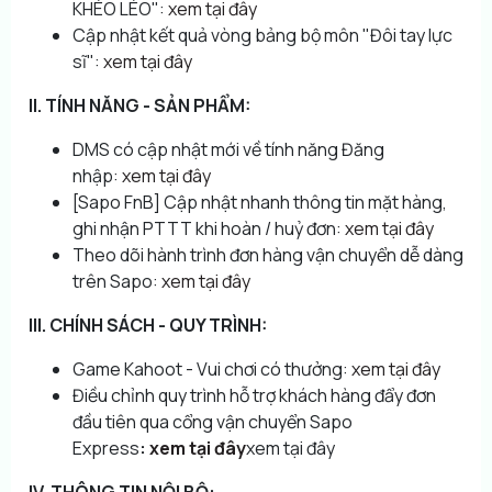
KHÉO LÉO":
xem tại đây
Cập nhật kết quả vòng bảng bộ môn "Đôi tay lực
sĩ":
xem tại đây
II. TÍNH NĂNG - SẢN PHẨM:
DMS có cập nhật mới về tính năng Đăng
nhập:
xem tại đây
[Sapo FnB] Cập nhật nhanh thông tin mặt hàng,
ghi nhận PTTT khi hoàn / huỷ đơn:
xem tại đây
Theo dõi hành trình đơn hàng vận chuyển dễ dàng
trên Sapo:
xem tại đây
III. CHÍNH SÁCH - QUY TRÌNH:
Game Kahoot - Vui chơi có thưởng:
xem tại đây
Điều chỉnh quy trình hỗ trợ khách hàng đẩy đơn
đầu tiên qua cổng vận chuyển Sapo
Express
:
xem tại đây
xem tại đây
IV. THÔNG TIN NỘI BỘ: